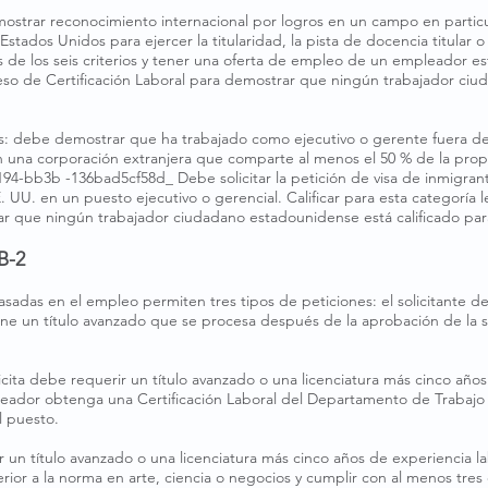
ostrar reconocimiento internacional por logros en un campo en particu
 Estados Unidos para ejercer la titularidad, la pista de docencia titular 
e los seis criterios y tener una oferta de empleo de un empleador est
ceso de Certificación Laboral para demostrar que ningún trabajador ciu
es: debe demostrar que ha trabajado como ejecutivo o gerente fuera de 
 una corporación extranjera que comparte al menos el 50 % de la pro
4-bb3b -136bad5cf58d_ Debe solicitar la petición de visa de inmigran
. UU. en un puesto ejecutivo o gerencial. Calificar para esta categoría 
ar que ningún trabajador ciudadano estadounidense está calificado par
B-2
sadas en el empleo permiten tres tipos de peticiones: el solicitante d
iene un título avanzado que se procesa después de la aprobación de la so
icita debe requerir un título avanzado o una licenciatura más cinco año
pleador obtenga una Certificación Laboral del Departamento de Trabajo
l puesto.
un título avanzado o una licenciatura más cinco años de experiencia la
ior a la norma en arte, ciencia o negocios y cumplir con al menos tres de