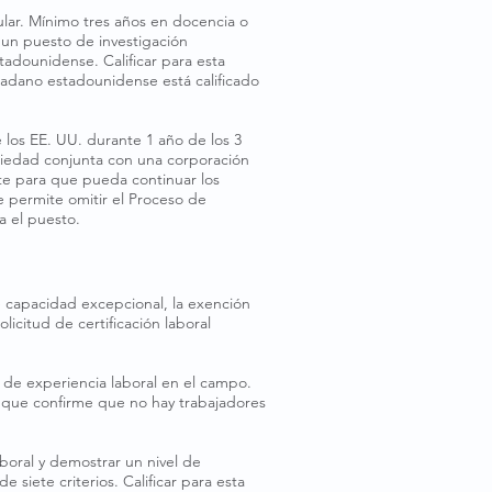
lar. Mínimo tres años en docencia o
o un puesto de investigación
adounidense. Calificar para esta
dadano estadounidense está calificado
los EE. UU. durante 1 año de los 3
piedad conjunta con una corporación
te para que pueda continuar los
le permite omitir el Proceso de
a el puesto.
e capacidad excepcional, la exención
licitud de certificación laboral
s de experiencia laboral en el campo.
 que confirme que no hay trabajadores
boral y demostrar un nivel de
 siete criterios. Calificar para esta