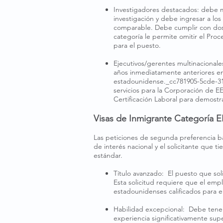
Investigadores destacados: debe m
investigación y debe ingresar a los
comparable. Debe cumplir con dos d
categoría le permite omitir el Pro
para el puesto.
​
Ejecutivos/gerentes multinacional
años inmediatamente anteriores en
estadounidense._cc781905-5cde-319
servicios para la Corporación de EE
Certificación Laboral para demostr
Visas de Inmigrante Categoría E
Las peticiones de segunda preferencia ba
de interés nacional y el solicitante que t
estándar.
Título avanzado: El puesto que sol
Esta solicitud requiere que el em
estadounidenses calificados para e
Habilidad excepcional: Debe tener 
experiencia significativamente super