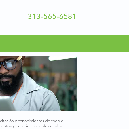
313-565-6581
itación y conocimientos de todo el
ientos y experiencia profesionales